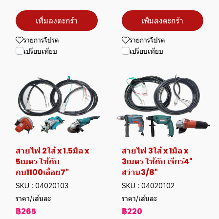
เพิ่มลงตะกร้า
เพิ่มลงตะกร้า
รายการโปรด
รายการโปรด
เปรียบเทียบ
เปรียบเทียบ
สายไฟ 2ใส้ x 1.5มิล x
สายไฟ 3ใส้ x 1มิล x
5เมตร ใช้กับ
3เมตร ใช้กับ เจียร์4"
กบ1100เลื่อย7"
สว่าน3/8"
SKU : 04020103
SKU : 04020102
ราคา/เส้นละ
ราคา/เส้นละ
฿265
฿220