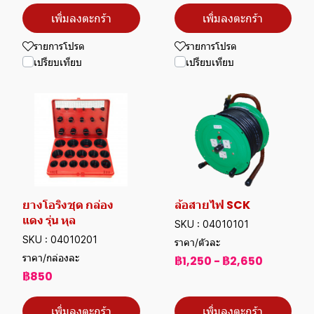
เพิ่มลงตะกร้า
เพิ่มลงตะกร้า
รายการโปรด
รายการโปรด
เปรียบเทียบ
เปรียบเทียบ
ยางโอริงชุด กล่อง
ล้อสายไฟ SCK
แดง รุ่น หุล
SKU : 04010101
SKU : 04010201
ราคา/ตัวละ
ราคา/กล่องละ
฿1,250
-
฿2,650
฿850
เพิ่มลงตะกร้า
เพิ่มลงตะกร้า