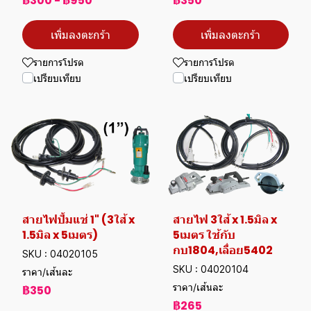
฿300
-
฿950
฿350
เพิ่มลงตะกร้า
เพิ่มลงตะกร้า
รายการโปรด
รายการโปรด
เปรียบเทียบ
เปรียบเทียบ
สายไฟปั้มแช่ 1" (3ใส้ x
สายไฟ 3ใส้ x 1.5มิล x
1.5มิล x 5เมตร)
5เมตร ใช้กับ
กบ1804,เลื่อย5402
SKU : 04020105
SKU : 04020104
ราคา/เส้นละ
ราคา/เส้นละ
฿350
฿265