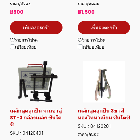
ราคา/ตัวละ
ราคา/ชุดละ
฿500
฿1,500
เพิ่มลงตะกร้า
เพิ่มลงตะกร้า
รายการโปรด
รายการโปรด
เปรียบเทียบ
เปรียบเทียบ
เหล็กดูดลูกปืน จานขาคู่
เหล็กดูดลูกปืน 3ขา สี
ST-3 กล่องเหล็ก ซันโต
ทองไททาเนียม ซันโตซิ
ซิ
SKU : 04120201
SKU : 04120401
ราคา/อันละ