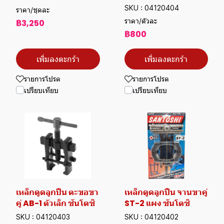
SKU : 04120404
ราคา/ชุดละ
ราคา/ตัวละ
฿3,250
฿800
เพิ่มลงตะกร้า
เพิ่มลงตะกร้า
รายการโปรด
รายการโปรด
เปรียบเทียบ
เปรียบเทียบ
เหล็กดูดลูกปืน ตะขอขา
เหล็กดูดลูกปืน จานขาคู่
คู่ AB-1 ตัวเล็ก ซันโตซิ
ST-2 แผง ซันโตซิ
SKU : 04120403
SKU : 04120402