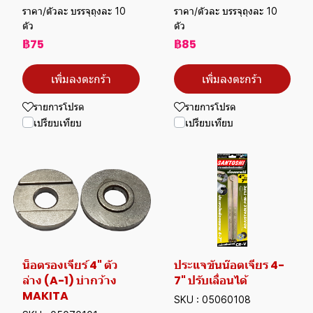
ราคา/ตัวละ บรรจุถุงละ 10
ราคา/ตัวละ บรรจุถุงละ 10
ตัว
ตัว
฿75
฿85
เพิ่มลงตะกร้า
เพิ่มลงตะกร้า
รายการโปรด
รายการโปรด
เปรียบเทียบ
เปรียบเทียบ
น็อตรองเจียร์ 4" ตัว
ประแจขันน๊อตเจียร 4-
ล่าง (A-1) บ่ากว้าง
7" ปรับเลื่อนได้
MAKITA
SKU : 05060108