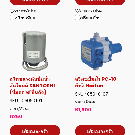
รายการโปรด
รายการโปรด
เปรียบเทียบ
เปรียบเทียบ
สวิทช์แรงดันปั้มน้ำ
สวิทช์ปั้มน้ำ PC-10
อัตโนมัติ SANTOSHI
ยี่ห้อ Haitun
(ปั้มออโต้ ปั้มถัง)
SKU : 05040107
SKU : 05050101
ราคา/ตัวละ
ราคา/ตัวละ
฿1,500
฿250
เพิ่มลงตะกร้า
เพิ่มลงตะกร้า