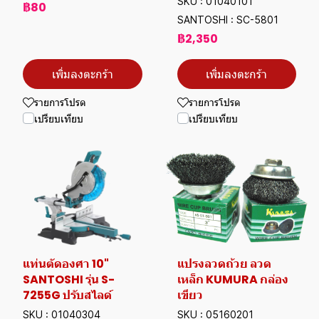
SKU : 01040101
฿80
SANTOSHI : SC-5801
฿2,350
เพิ่มลงตะกร้า
เพิ่มลงตะกร้า
รายการโปรด
รายการโปรด
เปรียบเทียบ
เปรียบเทียบ
แท่นตัดองศา 10"
แปรงลวดถ้วย ลวด
SANTOSHI รุ่น S-
เหล็ก KUMURA กล่อง
7255G ปรับสไลด์
เขียว
SKU : 01040304
SKU : 05160201