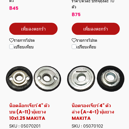
ตัว
ราคา/ตัวละ บรรจุถุงละ 10
ตัว
฿45
฿75
เพิ่มลงตะกร้า
เพิ่มลงตะกร้า
รายการโปรด
รายการโปรด
เปรียบเทียบ
เปรียบเทียบ
น็อตล็อกเจียร์ 4" ตัว
น็อตรองเจียร์ 4" ตัว
บน (A-11) หุ้มยาง
ล่าง (A-4-1) หุ้มยาง
10x1.25 MAKITA
MAKITA
SKU : 05070201
SKU : 05070102