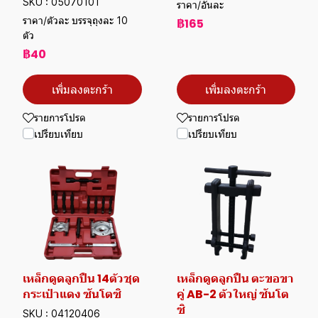
SKU : 05070101
ราคา/อันละ
ราคา/ตัวละ บรรจุถุงละ 10
฿165
ตัว
฿40
เพิ่มลงตะกร้า
เพิ่มลงตะกร้า
รายการโปรด
รายการโปรด
เปรียบเทียบ
เปรียบเทียบ
เหล็กดูดลูกปืน 14ตัวชุด
เหล็กดูดลูกปืน ตะขอขา
กระเป๋าแดง ซันโตซิ
คู่ AB-2 ตัวใหญ่ ซันโต
ซิ
SKU : 04120406