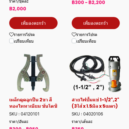
ราคา/ชุดละ
฿300
-
฿2,200
฿2,000
เพิ่มลงตะกร้า
เพิ่มลงตะกร้า
รายการโปรด
รายการโปรด
เปรียบเทียบ
เปรียบเทียบ
เหล็กดูดลูกปืน 2ขา สี
สายไฟปั้มแช่ 1-1/2",2"
ทองไททาเนียม ซันโตซิ
(3ใส้ x 1.5มิล x 5เมตร)
SKU : 04120101
SKU : 04020106
ราคา/อันละ
ราคา/เส้นละ