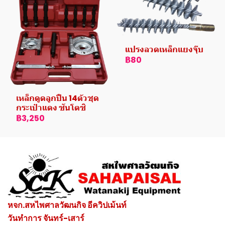
แปรงลวดเหล็กแยงจุ๊บ
฿80
เหล็กดูดลูกปืน 14ตัวชุด
กระเป๋าแดง ซันโตซิ
฿3,250
หจก.สหไพศาลวัฒนกิจ อีควิปเม้นท์
วันทำการ จันทร์-เสาร์