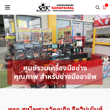
0
ศูนย์รวมเครื่องมือช่าง
คุณภาพ สำหรับช่างมืออาชีพ
หจก.สหไพศาลวัฒนกิจ อีควิปเม้นท์