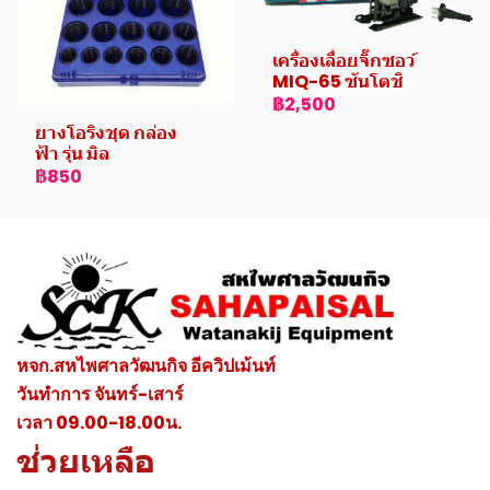
เครื่องเลื่อยจิ๊กซอว์
MIQ-65 ซันโตชิ
฿2,500
ยางโอริงชุด กล่อง
ฟ้า รุ่น มิล
฿850
หจก.สหไพศาลวัฒนกิจ อีควิปเม้นท์
วันทำการ จันทร์-เสาร์
เวลา 09.00-18.00น.
ช่วยเหลือ