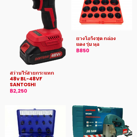
ยางโอริงชุด กล่อง
แดง รุ่น หุล
฿850
สว่านไร้สายกระแทก
48v BL-48VF
SANTOSHI
฿2,250