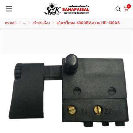
0
หน้าแรก
...
สวิทช์เครื่อง
สวิทช์จิ๊กซอ 4300BV,สว่าน HP-1300S