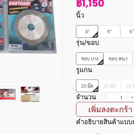
฿1,150
นิ้ว
4"
5"
6"
รุ่น/ขอบ
ขอบ บาง
ขอบ หนา
รูแกน
20 มิล
25 มิล
32 
จำนวน
เพิ่มลงตะกร้า
คำอธิบายสินค้าแบบย