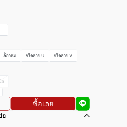
ล้อกลม
กรีดลาย U
กรีดลาย V
มิล
ซื้อเลย
่อ