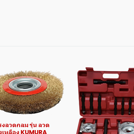
งลวดกลม รุ่น ลวด
งเหลือง KUMURA