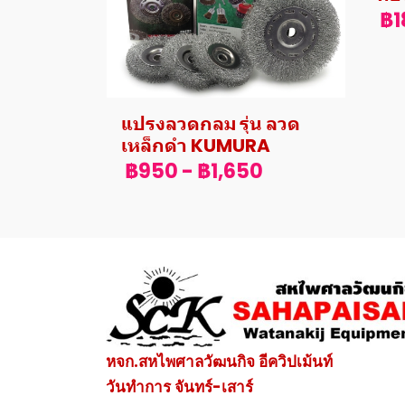
฿1
แปรงลวดกลม รุ่น ลวด
เหล็กดำ KUMURA
฿950
-
฿1,650
หจก.สหไพศาลวัฒนกิจ อีควิปเม้นท์
วันทำการ จันทร์-เสาร์