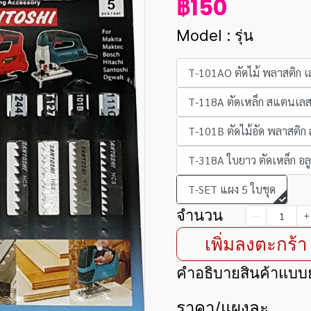
฿150
Model : รุ่น
T-101AO ตัดไม้ พลาสติก เ
T-118A ตัดเหล็ก สแตนเลส 
T-101B ตัดไม้อัด พลาสติ
T-318A ใบยาว ตัดเหล็ก อลู
T-SET แผง 5 ใบชุด
จำนวน
เพิ่มลงตะกร้า
คำอธิบายสินค้าแบบย
ราคา/แผงละ