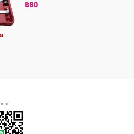
฿80
ุด
oshi