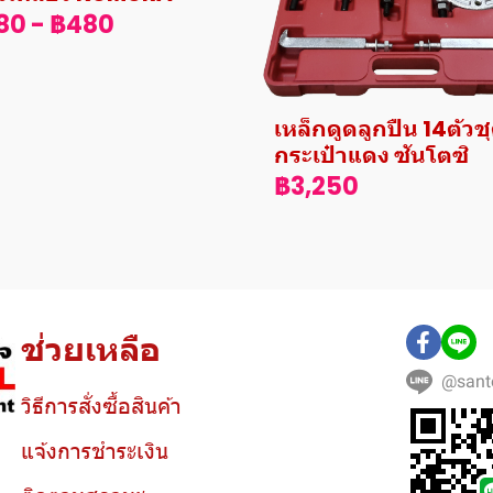
80
-
฿480
เหล็กดูดลูกปืน 14ตัวช
กระเป๋าแดง ซันโตซิ
฿3,250
ช่วยเหลือ
@sant
วิธีการสั่งซื้อสินค้า
แจ้งการชำระเงิน