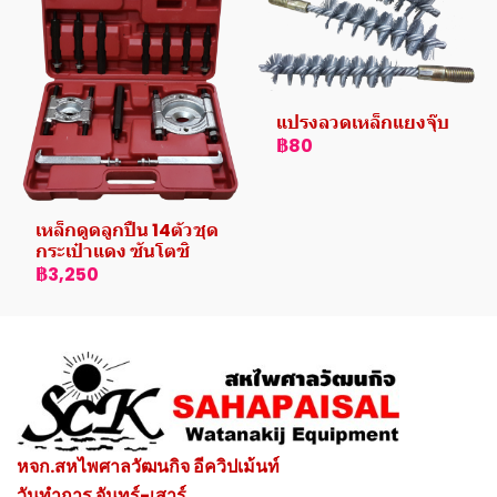
แปรงลวดเหล็กแยงจุ๊บ
฿80
เหล็กดูดลูกปืน 14ตัวชุด
กระเป๋าแดง ซันโตซิ
฿3,250
หจก.สหไพศาลวัฒนกิจ อีควิปเม้นท์
วันทำการ จันทร์-เสาร์