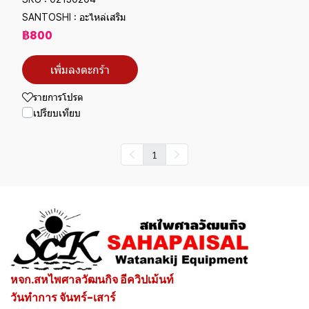
SANTOSHI : อะไหล่เสริม
฿800
เพิ่มลงตะกร้า
รายการโปรด
เปรียบเทียบ
1
หจก.สหไพศาลวัฒนกิจ อีควิปเม้นท์
วันทำการ จันทร์-เสาร์